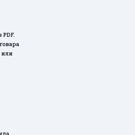
 PDF.
 товара
 или
ида,