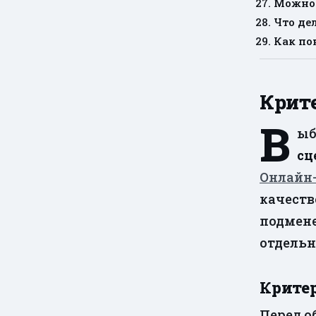
Можно 
Что де
Как по
Крит
В
ыб
сц
Онлайн
качеств
подмене
отдельн
Крите
Перед о