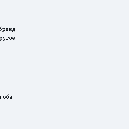
бренд
ругое
и оба