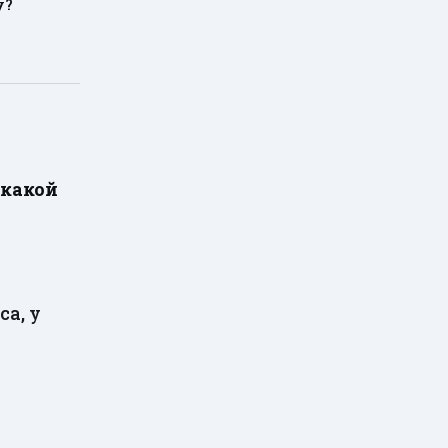
у?
какой
а, у