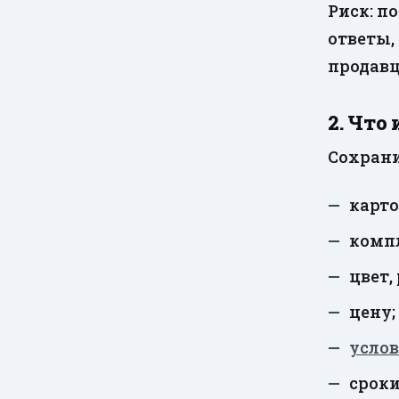
Риск: п
ответы,
продавц
2. Что
Сохрани
карто
комп
цвет,
цену;
усло
сроки