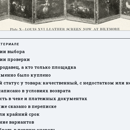
АТЕРИАЛЕ
ии выбора
ии проверки
продавец, а кто только площадка
 именно было куплено
ой статус у товара: качественный, с недостатком или 
 написано в условиях возврата
 есть в чеке и платежных документах
уже сказано в переписке
 ли крайний срок
ние вариантов
брать в первую очередь