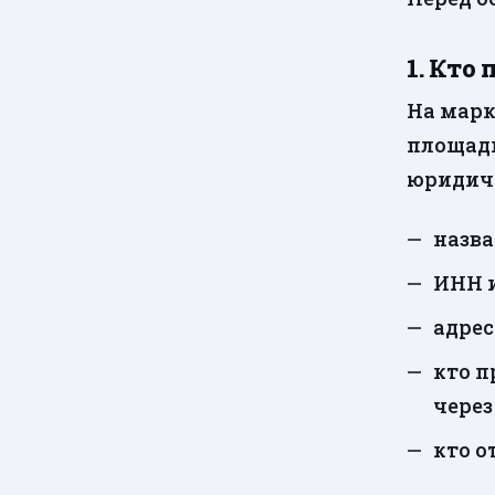
1. Кто
На марк
площадк
юридиче
назва
ИНН и
адрес
кто п
через
кто о