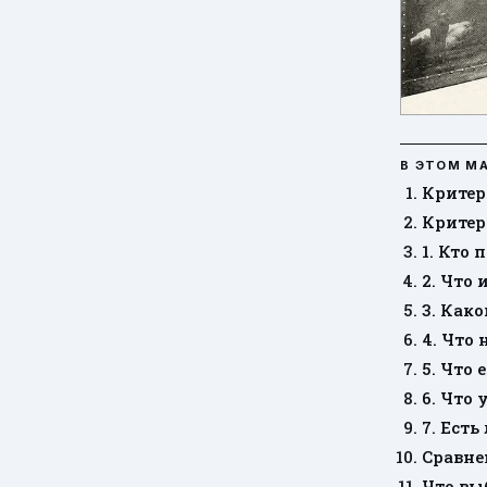
В ЭТОМ М
Критер
Критер
1. Кто 
2. Что
3. Как
4. Что
5. Что
6. Что 
7. Есть
Сравне
Что вы