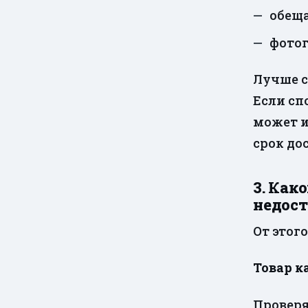
обеща
фотог
Лучше с
Если сп
может и
срок до
3. Как
недост
От этог
Товар к
Проверя