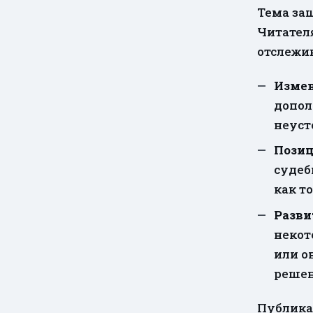
Тема за
Читателя
отслежив
Измен
допол
неуст
Позиц
судеб
как т
Разви
некот
или о
решен
Публикац