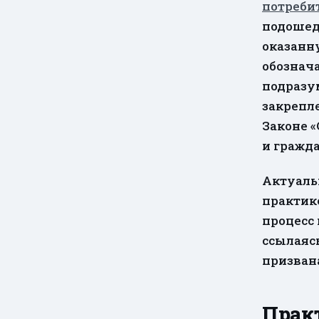
потреби
подошед
оказанн
обознача
подразум
закрепле
Законе «
и гражд
Актуальн
практик
процесс
ссылаясь
призван
Практ