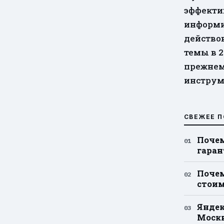
эффекти
информи
действо
темы в 2
прежнем
инструм
СВЕЖЕЕ П
Почем
гара
Почем
стоим
Яндек
Моск