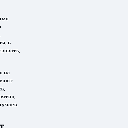
ямо
о
,
и, в
твовать,
о на
ивают
тв
,
оятно,
лучаев.
т