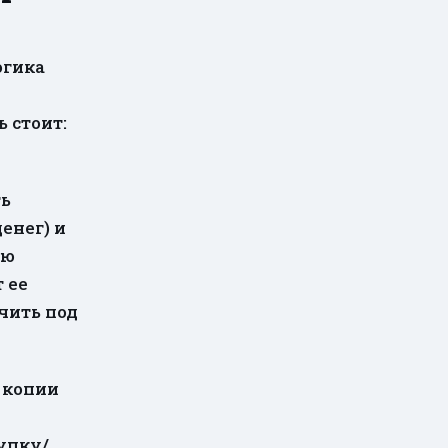
огика
 стоит:
ть
енег) и
ию
 ее
чить под
 копии
упку/