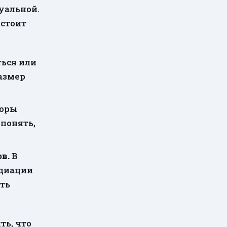
уальной.
 стоит
ься или
азмер
зоры
понять,
в.
В
едиации
ть
ть, что