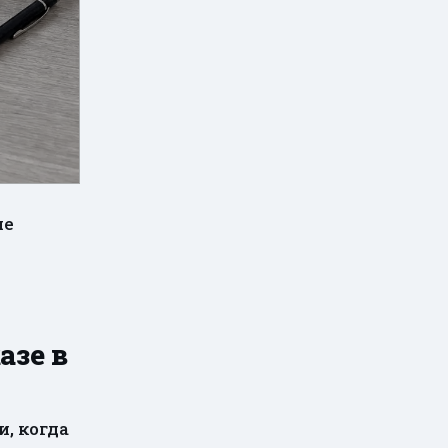
азе в
и, когда