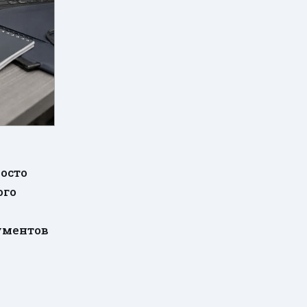
росто
ого
ументов