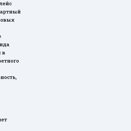
лейс
ндартный
азовых
е
енда
 в
ретного
ность,
чет