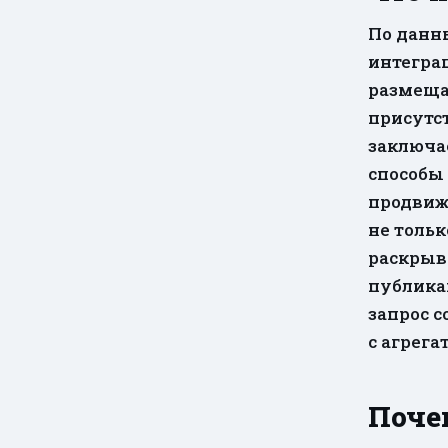
По данны
интегра
размеща
присутст
заключае
способы
продвиж
не тольк
раскрыв
публика
запрос с
с агрега
Поче