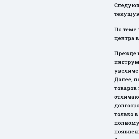
Следующ
текущую
По теме
центра 
Прежде в
инструм
увеличен
Далее, н
товаров
отличают
долгосро
только в
полному 
появлен