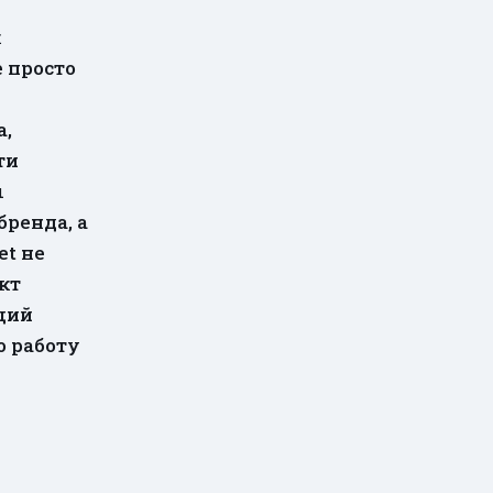
к
 просто
а,
ти
ы
ренда, а
et не
кт
щий
ю работу