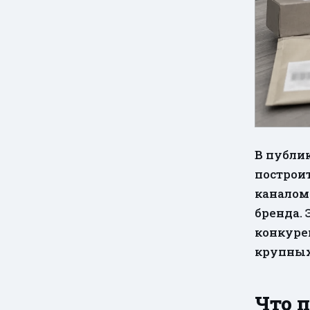
В публикации, появившейся 19 мая, речь идет о том, как
построит
каналом 
бренда. 
конкуре
крупных
Что 