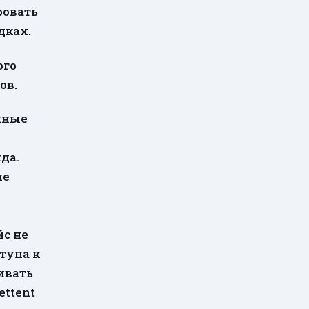
ровать
дках.
ого
ов.
упные
да.
ие
о
йс не
ступа к
ивать
ettent