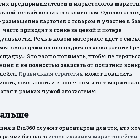
гих предпринимателей и маркетологов маркетп
овной точкой контакта с клиентом. Однако ста
 размещение карточек с товаром и участие в б
 часто приводит к гонке за ценой и потере
уальности. Речь в новом материале идет о смен
ы: с «продажи на площадке» на «построение бр
ощадку». Это важно понимать, чтобы не теряться
нции и не полностью зависеть от политики конк
лейса.
Правильная стратегия
может повысить
ость, лояльность и в конечном итоге маржиналь
ботая в рамках чужой экосистемы.
дальше
ия в Biz360 служит ориентиром для тех, кто хо
а рамки базового
использования маркетплейсов
.