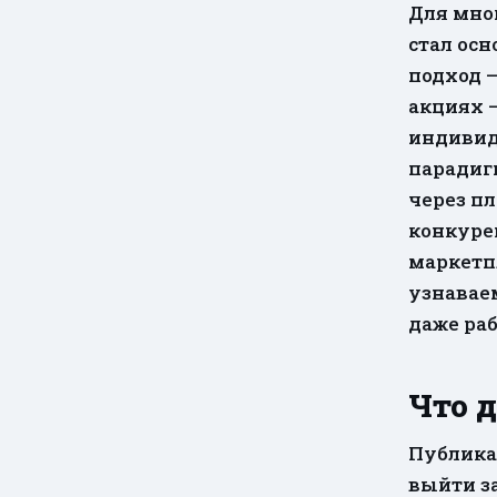
Для мно
стал осн
подход —
акциях —
индивид
парадигм
через пл
конкуре
маркетп
узнаваем
даже ра
Что 
Публикац
выйти з