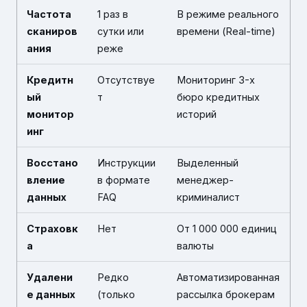
Частота
1 раз в
В режиме реального
сканиров
сутки или
времени (Real-time)
ания
реже
Кредитн
Отсутствуе
Мониторинг 3-х
ый
т
бюро кредитных
монитор
историй
инг
Восстано
Инструкции
Выделенный
вление
в формате
менеджер-
данных
FAQ
криминалист
Страховк
Нет
От 1 000 000 единиц
а
валюты
Удалени
Редко
Автоматизированная
е данных
(только
рассылка брокерам